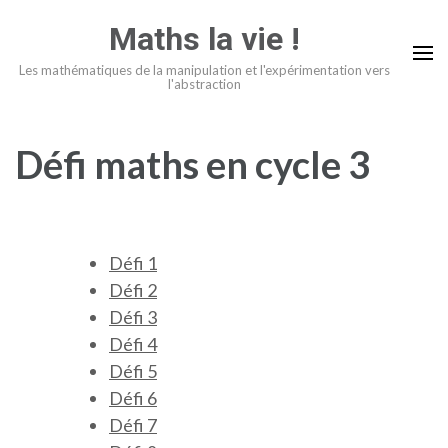
Aller
Maths la vie !
au
contenu
Les mathématiques de la manipulation et l'expérimentation vers
l'abstraction
(Pressez
Entrée)
Défi maths en cycle 3
Défi 1
Défi 2
Défi 3
Défi 4
Défi 5
Défi 6
Défi 7